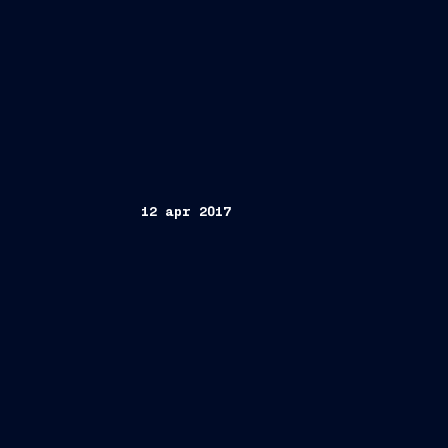
12 apr 2017
Trieste, 12 aprile 2017
FINCANTIERI
Participations de l'Etat
Heads 