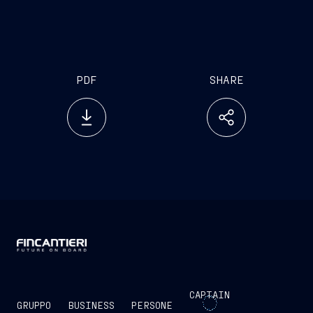
comunica che è avvenuta la consegna
contrattuale di “Nieuw Statendam”, presentata
ieri presso lo stabilimento di Marghera.
PDF
SHARE
CAPTAIN
GRUPPO
BUSINESS
PERSONE