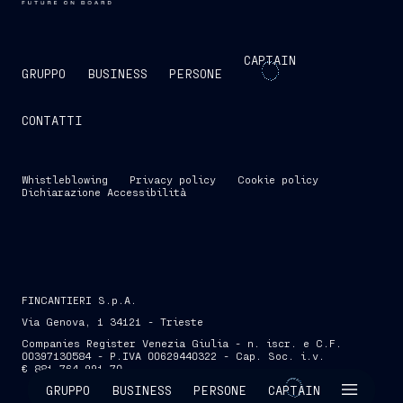
CAPTAIN
GRUPPO
BUSINESS
PERSONE
CONTATTI
Whistleblowing
Privacy policy
Cookie policy
Dichiarazione Accessibilità
FINCANTIERI S.p.A.
Via Genova, 1 34121 - Trieste
Companies Register Venezia Giulia - n. iscr. e C.F.
00397130584 - P.IVA 00629440322 - Cap. Soc. i.v.
€ 881.764.991,70
SKIP INTRO
GRUPPO
BUSINESS
PERSONE
CAPTAIN