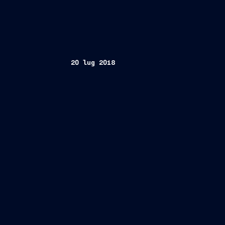
20 lug 2018
Trieste, 20 luglio
2018
taglio lamiera
se
Amministratore delegato di Virgin Vo
Giuseppe Bono
Presidente
Amminist