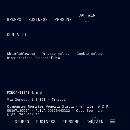
CAPTAIN
GRUPPO
BUSINESS
PERSONE
CONTATTI
Whistleblowing
Privacy policy
Cookie policy
Dichiarazione Accessibilità
FINCANTIERI S.p.A.
Via Genova, 1 34121 - Trieste
Companies Register Venezia Giulia - n. iscr. e C.F.
00397130584 - P.IVA 00629440322 - Cap. Soc. i.v.
€ 881.764.991,70
SKIP INTRO
GRUPPO
BUSINESS
PERSONE
CAPTAIN