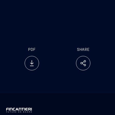
l’importante valenza occupazionale, a cui
corrispondono istanze produttive peculiari e la
necessità,
nell’ambito delle competenze della
Regione,
di una più adeguata corrispondenza con il
mondo della formazione, e viene sottolineato il suo
grande valore storico-culturale
PDF
SHARE