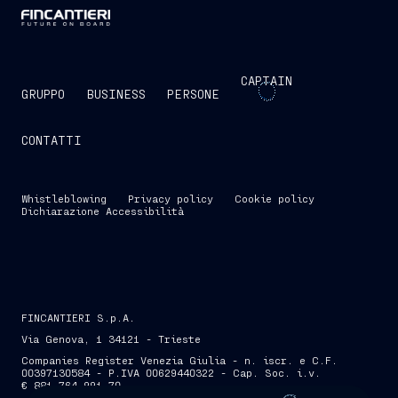
CAPTAIN
GRUPPO
BUSINESS
PERSONE
CONTATTI
Whistleblowing
Privacy policy
Cookie policy
Dichiarazione Accessibilità
FINCANTIERI S.p.A.
Via Genova, 1 34121 - Trieste
Companies Register Venezia Giulia - n. iscr. e C.F.
00397130584 - P.IVA 00629440322 - Cap. Soc. i.v.
€ 881.764.991,70
SKIP INTRO