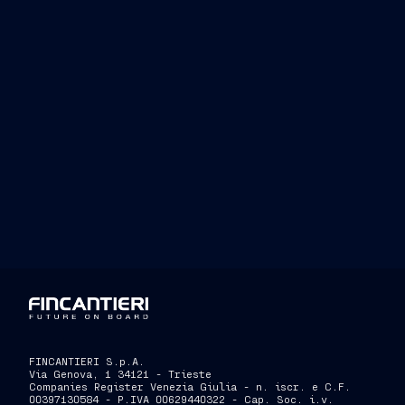
“La cyber security è dunque non solo un
Fincantieri intendono garantire attravers
informativa e alla gestione congiunta d
muove dalla consapevolezza che anticipar
informatica sia il momento più signific
security
.
FINCANTIERI S.p.A.
Via Genova, 1 34121 - Trieste
Companies Register Venezia Giulia - n. iscr. e C.F.
00397130584 - P.IVA 00629440322 - Cap. Soc. i.v.