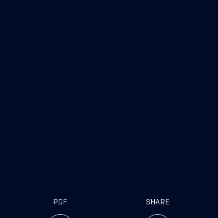
Trieste, 29 luglio 2019
FINCANTIERI S.p.A.
Fincantieri
Società
internet
www.fincantieri.com
www.emarketstorage.com
PDF
SHARE