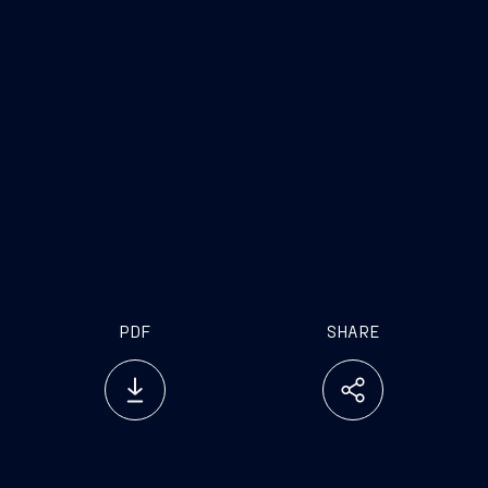
Trieste, 31 luglio 2019
FINCANTIERI S.p.A.
internet
www.fincantieri.com
www.emarketstorage.com
PDF
SHARE