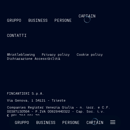
CAPTAIN
GRUPPO
BUSINESS
PERSONE
CONTATTI
Whistleblowing
Privacy policy
Cookie policy
Dichiarazione Accessibilità
FINCANTIERI S.p.A.
Via Genova, 1 34121 - Trieste
Companies Register Venezia Giulia - n. iscr. e C.F.
00397130584 - P.IVA 00629440322 - Cap. Soc. i.v.
€ 881.764.991,70
SKIP INTRO
GRUPPO
BUSINESS
PERSONE
CAPTAIN