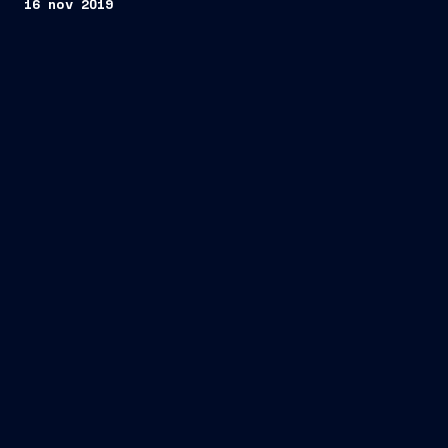
16 nov 2019
Trieste, 15 novembre 2019
FINCANTIERI
S.p.A.
di approvare la risoluzione consensuale