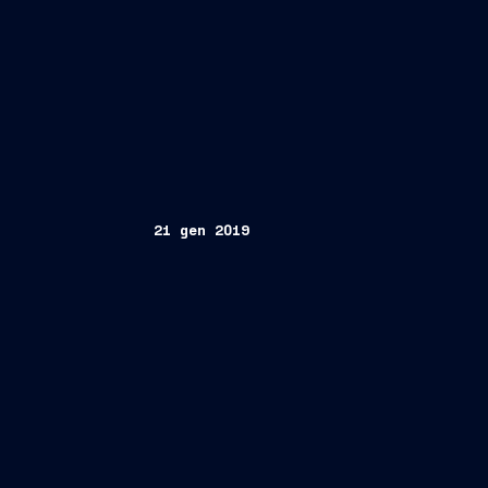
21 gen 2019
Sarà la sedicesima nave del programma 