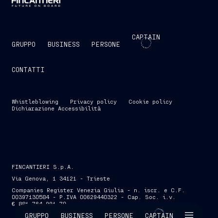
CAPTAIN
GRUPPO
BUSINESS
PERSONE
CONTATTI
Whistleblowing
Privacy policy
Cookie policy
Dichiarazione Accessibilità
FINCANTIERI S.p.A.
Via Genova, 1 34121 - Trieste
Companies Register Venezia Giulia - n. iscr. e C.F.
00397130584 - P.IVA 00629440322 - Cap. Soc. i.v.
€ 881.764.991,70
SKIP INTRO
GRUPPO
BUSINESS
PERSONE
CAPTAIN