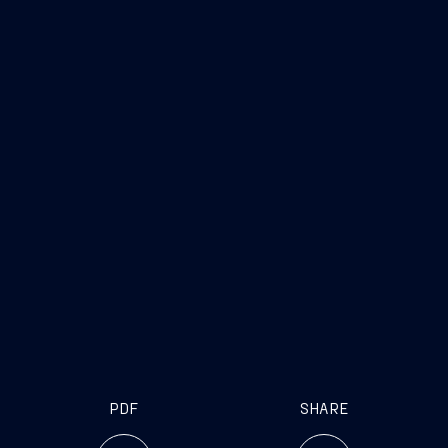
Star Breeze
Star
Legend
Star Pride
Star
Legend
Star Pride
PDF
SHARE