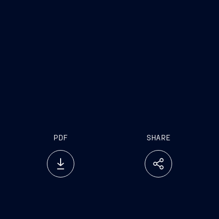
Il MoU sarà seguito da una serie di accordi di
dettaglio, che descriveranno di volta in volta i
rispettivi ruoli e lo scopo di fornitura, da cui
potranno derivare vantaggi per molteplici aree
del gruppo Fincantieri, a partire dalla
Divisione Navi Militari e quella di Sistemi e
Componenti, ma anche per Seastema, Vard
Marine e Fincantieri India.
PDF
SHARE