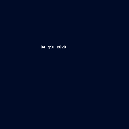
04 giu 2020
Bologna/Trieste, 4 giugno
2020