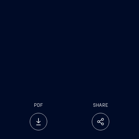
Fincantieri
Società
internet
www.fincantieri.com
www.emarketstorage.com
PDF
SHARE