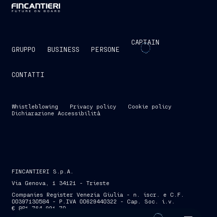
CAPTAIN
GRUPPO
BUSINESS
PERSONE
CONTATTI
Whistleblowing
Privacy policy
Cookie policy
Dichiarazione Accessibilità
FINCANTIERI S.p.A.
Via Genova, 1 34121 - Trieste
Companies Register Venezia Giulia - n. iscr. e C.F.
00397130584 - P.IVA 00629440322 - Cap. Soc. i.v.
€ 881.764.991,70
SKIP INTRO