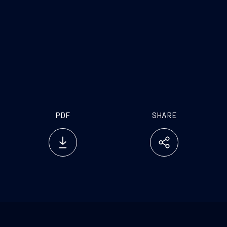
internet
www.fincantieri.com
www.emarketstorage.com
PDF
SHARE