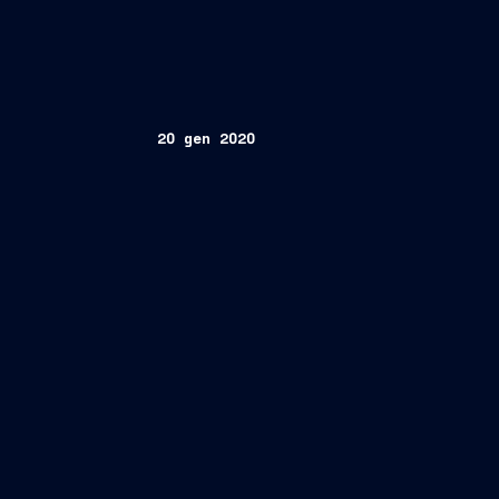
20 gen 2020
Trieste, 20 gennaio 2020
Internatio