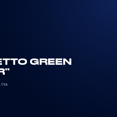
ETTO GREEN
R”
lita