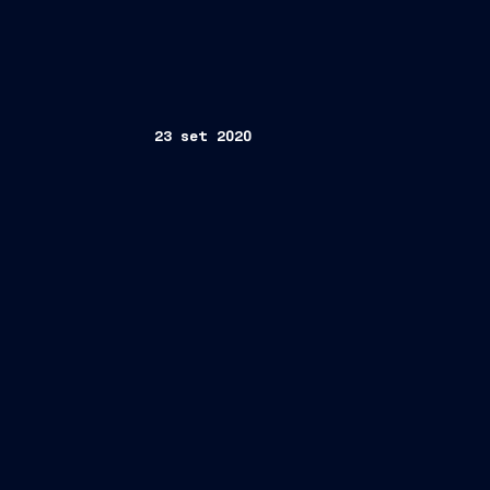
23 set 2020
Trieste, 23 settembre 2020
ZEUS – Zero Emissi
fuel cell
ricerca alla base di ZEUS riguarda 