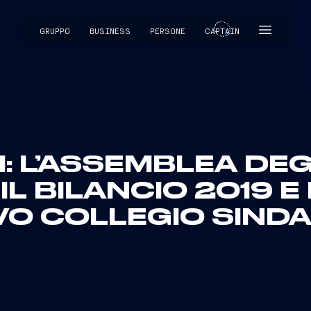
GRUPPO
BUSINESS
PERSONE
CAPTAIN
CAPTAIN
: L’ASSEMBLEA DEG
L BILANCIO 2019 E
O COLLEGIO SIND