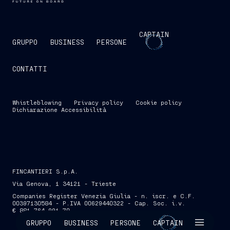
CAPTAIN
GRUPPO
BUSINESS
PERSONE
CONTATTI
Whistleblowing
Privacy policy
Cookie policy
Dichiarazione Accessibilità
FINCANTIERI S.p.A.
Via Genova, 1 34121 - Trieste
Companies Register Venezia Giulia - n. iscr. e C.F.
00397130584 - P.IVA 00629440322 - Cap. Soc. i.v.
€ 881.764.991,70
SKIP INTRO
GRUPPO
BUSINESS
PERSONE
CAPTAIN