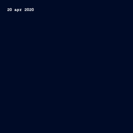
20 apr 2020
Trieste, 20 aprile 2020
FINCANTIERI
S.p.A.