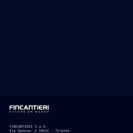
gli Istituti Tecnici a plasmare l’ossatu
questa, ancora attualissima, motivo per
con la regione Puglia
“Il Gruppo Grimaldi ha costruito negli
scolastico e accademico, stipulando con
atenei universitari in tutta Italia
Manager di Grimaldi Lines
Siamo da 
creatività all’interno del tessuto social
richiede non solo un alto livello di c
permanente, che consenta di ampliare 
FINCANTIERI S.p.A.
Via Genova, 1 34121 - Trieste