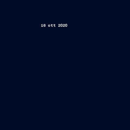
16 ott 2020
Trieste/Brindisi, 16 ottobre 2020
–
l’installazione dei sistemi di apparat