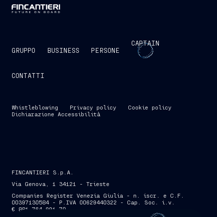
CAPTAIN
GRUPPO
BUSINESS
PERSONE
CONTATTI
Whistleblowing
Privacy policy
Cookie policy
Dichiarazione Accessibilità
FINCANTIERI S.p.A.
Via Genova, 1 34121 - Trieste
Companies Register Venezia Giulia - n. iscr. e C.F.
00397130584 - P.IVA 00629440322 - Cap. Soc. i.v.
€ 881.764.991,70
SKIP INTRO