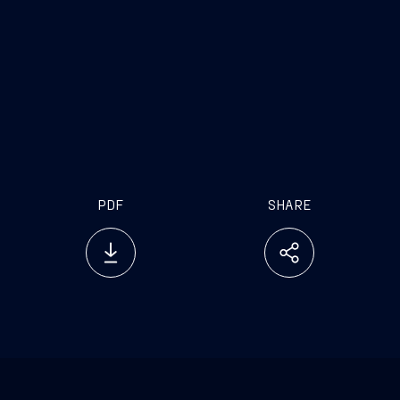
Paesi capaci di costruire unità così sofisticate
Ancora una volta un
qualificato indotto, composto da piccole e medie
imprese del settore, sarà trainato dalle nostre
attività, concorrendo a generare un notevole
contributo in termini di PIL, occupazione e
progresso nel campo della ricerca e sviluppo
PDF
SHARE