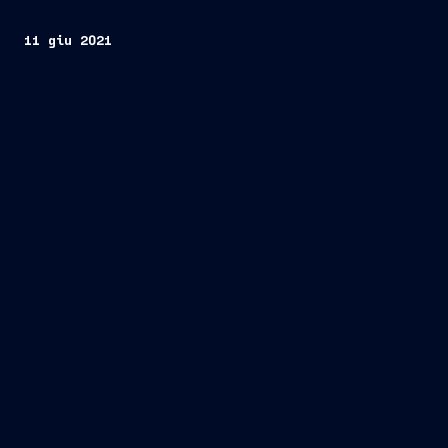
11 giu 2021
Trieste/Ginevra, 11 giugno 2021 –