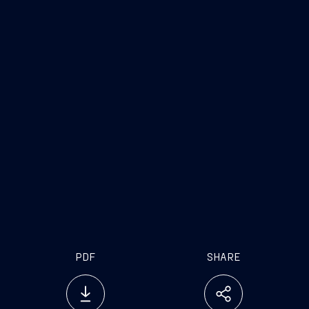
la reale opportunità di collaborazione
che rappresenta questo MoU, il primo firmato tra le
due aziende a questo livello e con uno scopo tanto
ambizioso. Miriamo a rafforzare la difesa europea e
ad accelerare la posizione dell’industria europea
della difesa, e accordi come questo servono ad
aprire la strada in questa direzione
photo opportunity
PDF
SHARE