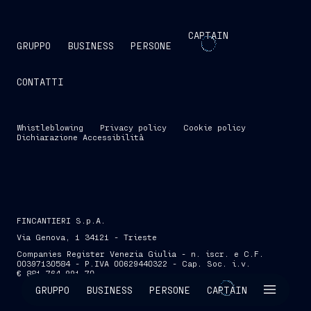
CAPTAIN
GRUPPO
BUSINESS
PERSONE
CONTATTI
Whistleblowing
Privacy policy
Cookie policy
Dichiarazione Accessibilità
FINCANTIERI S.p.A.
Via Genova, 1 34121 - Trieste
Companies Register Venezia Giulia - n. iscr. e C.F.
00397130584 - P.IVA 00629440322 - Cap. Soc. i.v.
€ 881.764.991,70
SKIP INTRO
GRUPPO
BUSINESS
PERSONE
CAPTAIN