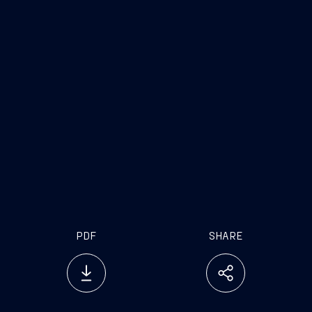
presentazione
www.fincantieri.com
investor.relations@fincantieri.it
PDF
SHARE