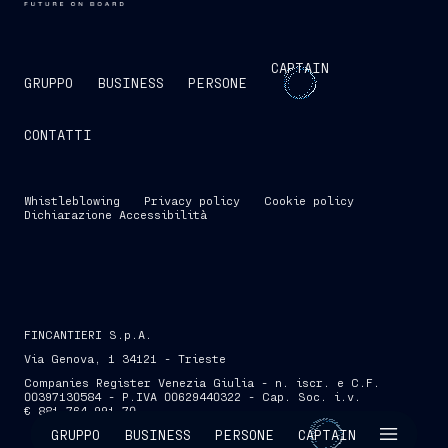
CAPTAIN
GRUPPO
BUSINESS
PERSONE
CONTATTI
Whistleblowing
Privacy policy
Cookie policy
Dichiarazione Accessibilità
FINCANTIERI S.p.A.
Via Genova, 1 34121 - Trieste
Companies Register Venezia Giulia - n. iscr. e C.F.
00397130584 - P.IVA 00629440322 - Cap. Soc. i.v.
€ 881.764.991,70
SKIP INTRO
GRUPPO
BUSINESS
PERSONE
CAPTAIN