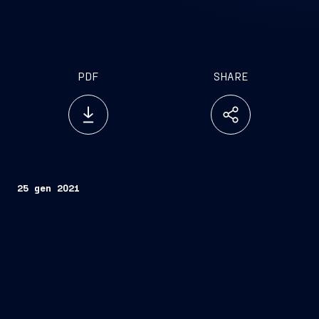
PDF
SHARE
25 gen 2021
GENOVA, 25 GENNAIO, 2021 -
Naviris, la joint
venture 50/50 di Fincantieri e Naval Group, ha
ricevuto ufficialmente dal Lloyd’s Register le