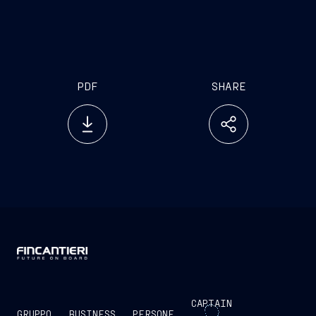
https://www.silversea.com/health-and-
travel-notice.html
PDF
SHARE
CAPTAIN
GRUPPO
BUSINESS
PERSONE