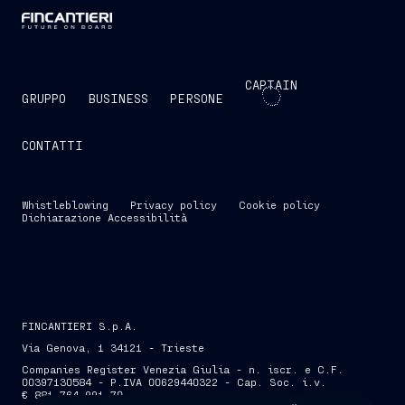
CAPTAIN
GRUPPO
BUSINESS
PERSONE
CONTATTI
Whistleblowing
Privacy policy
Cookie policy
Dichiarazione Accessibilità
FINCANTIERI S.p.A.
Via Genova, 1 34121 - Trieste
Companies Register Venezia Giulia - n. iscr. e C.F.
00397130584 - P.IVA 00629440322 - Cap. Soc. i.v.
€ 881.764.991,70
SKIP INTRO