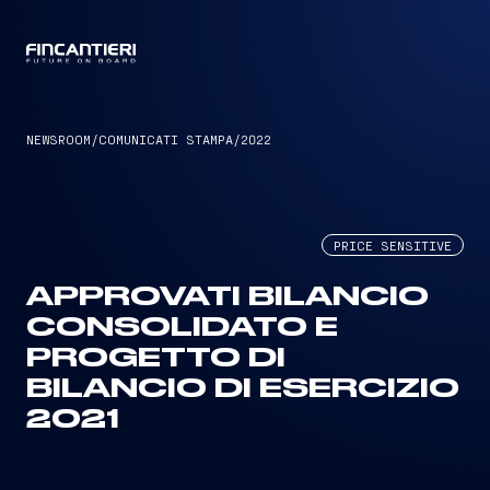
CAPTAIN
NEWSROOM
/
COMUNICATI STAMPA
/
2022
PRICE SENSITIVE
APPROVATI BILANCIO
CONSOLIDATO E
PROGETTO DI
BILANCIO DI ESERCIZIO
2021