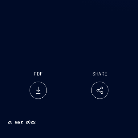
PDF
SHARE
23 mar 2022