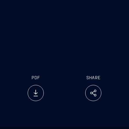
la gestione efficiente dei consumi
energetici e la sostenibilità della catena di
fornitura
PDF
SHARE