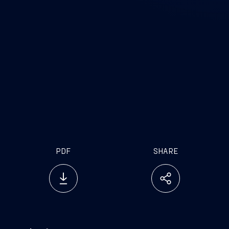
PDF
SHARE