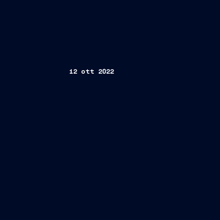
12 ott 2022
Trieste, 12 ottobre 2022
memorandum of un
In Service Support