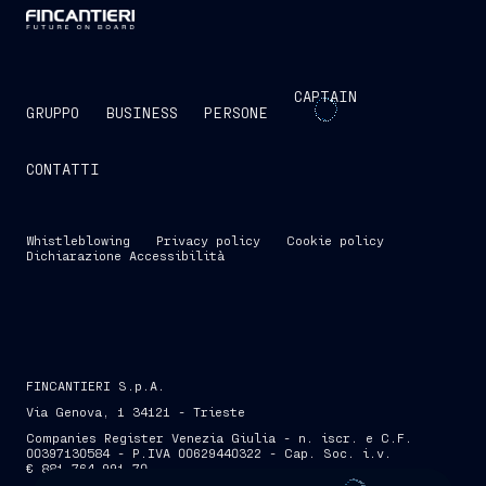
CAPTAIN
GRUPPO
BUSINESS
PERSONE
CONTATTI
Whistleblowing
Privacy policy
Cookie policy
Dichiarazione Accessibilità
FINCANTIERI S.p.A.
Via Genova, 1 34121 - Trieste
Companies Register Venezia Giulia - n. iscr. e C.F.
00397130584 - P.IVA 00629440322 - Cap. Soc. i.v.
€ 881.764.991,70
SKIP INTRO