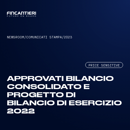
CAPTAIN
NEWSROOM
/
COMUNICATI STAMPA
/
2023
PRICE SENSITIVE
APPROVATI BILANCIO
CONSOLIDATO E
PROGETTO DI
BILANCIO DI ESERCIZIO
2022