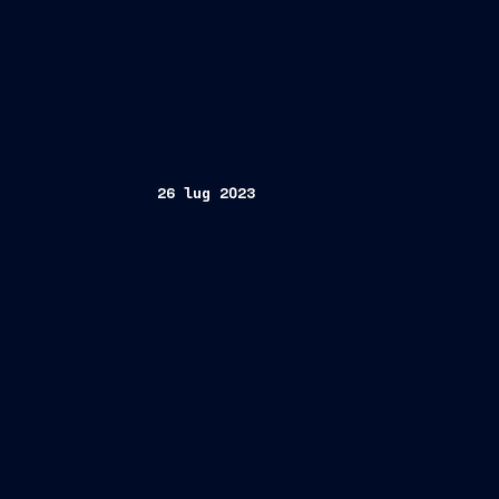
26 lug 2023
semestre in linea con la
Ricavi
in au