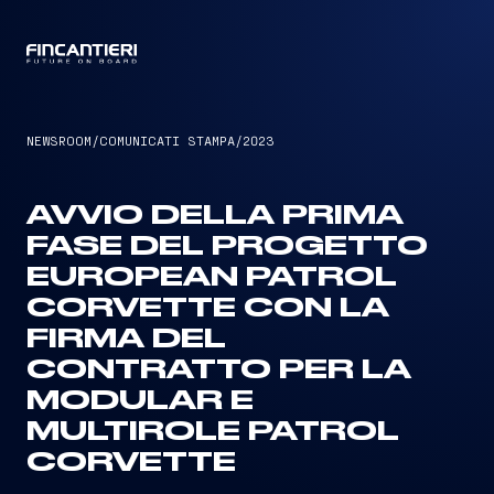
CAPTAIN
NEWSROOM
/
COMUNICATI STAMPA
/
2023
AVVIO DELLA PRIMA
FASE DEL PROGETTO
EUROPEAN PATROL
CORVETTE CON LA
FIRMA DEL
CONTRATTO PER LA
MODULAR E
MULTIROLE PATROL
CORVETTE