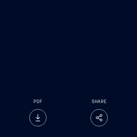
Trieste, 30 giugno 2023
FINCANTIERI S.p.A.
www.fincantieri.com
www.emarketstorage.it
PDF
SHARE