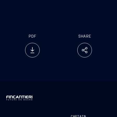
conferma la strategia di Fincantieri di creare
partnership strategiche di lungo termine che
prevedono la fornitura pluriennale di servizi
tecnologici con clienti chiave
PDF
SHARE
CAPTAIN