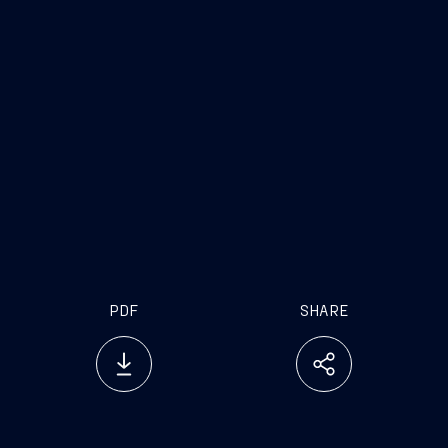
humanitarian
assistance
disaster relief
PDF
SHARE