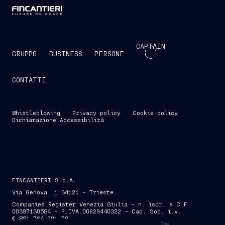
CAPTAIN
GRUPPO
BUSINESS
PERSONE
CONTATTI
Whistleblowing
Privacy policy
Cookie policy
Dichiarazione Accessibilità
FINCANTIERI S.p.A.
Via Genova, 1 34121 - Trieste
Companies Register Venezia Giulia - n. iscr. e C.F.
00397130584 - P.IVA 00629440322 - Cap. Soc. i.v.
€ 881.764.991,70
SKIP INTRO