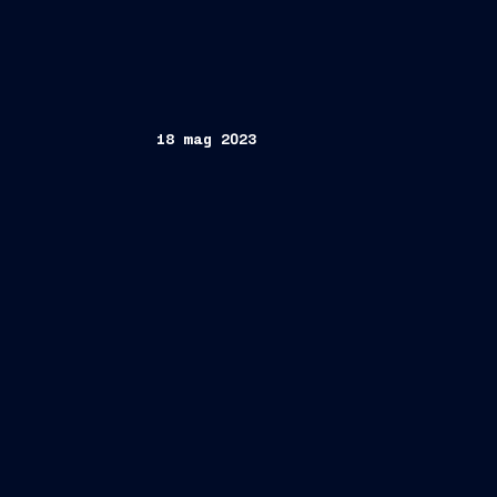
18 mag 2023
Trieste
18 maggio 2023
Fincantieri
S
Future on board