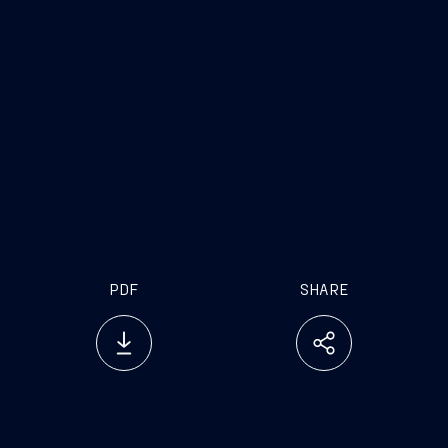
Investor Relations
Press Office
Tel. +39 040 3192279
Tel. +39 040 31924
investor.relations@fincantieri.it
press.office@fincantie
PDF
SHARE