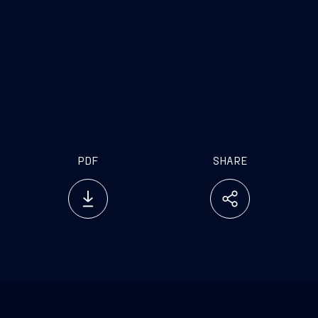
Investor Relations
Press Office
Tel. +39 040 3192279
Tel. +39 040 31924
investor.relations@fincantieri.it
press.office@fincantie
PDF
SHARE