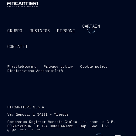
CAPTAIN
GRUPPO
BUSINESS
PERSONE
CONTATTI
Whistleblowing
Privacy policy
Cookie policy
Dichiarazione Accessibilità
FINCANTIERI S.p.A.
Via Genova, 1 34121 - Trieste
Companies Register Venezia Giulia - n. iscr. e C.F.
00397130584 - P.IVA 00629440322 - Cap. Soc. i.v.
€ 881.764.991,70
SKIP INTRO