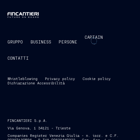
CAPTAIN
GRUPPO
BUSINESS
PERSONE
CONTATTI
Whistleblowing
Privacy policy
Cookie policy
Dichiarazione Accessibilità
FINCANTIERI S.p.A.
Via Genova, 1 34121 - Trieste
Companies Register Venezia Giulia - n. iscr. e C.F.
00397130584 - P.IVA 00629440322 - Cap. Soc. i.v.