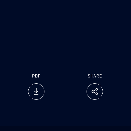
efficiente per applicare l'energia nucleare alla
propulsione navale civile.
Siamo orgogliosi di collaborare con newcleo e
Fincantieri per rendere fattibile, il prima possibile,
l'implementazione di reattori nucleari modulari di
piccole dimensioni sulle navi”.
PDF
SHARE