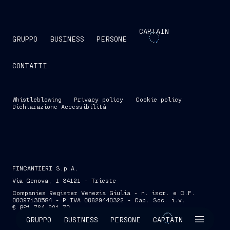
CAPTAIN
GRUPPO
BUSINESS
PERSONE
CONTATTI
Whistleblowing
Privacy policy
Cookie policy
Dichiarazione Accessibilità
FINCANTIERI S.p.A.
Via Genova, 1 34121 - Trieste
Companies Register Venezia Giulia - n. iscr. e C.F.
00397130584 - P.IVA 00629440322 - Cap. Soc. i.v.
€ 881.764.991,70
SKIP INTRO
GRUPPO
BUSINESS
PERSONE
CAPTAIN